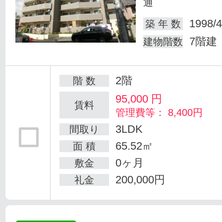
通
1998/4
築 年 数
7階建
建物階数
2階
階 数
95,000
円
賃料
管理費等： 8,400円
3LDK
間取り
65.52㎡
面 積
0ヶ月
敷金
200,000円
礼金