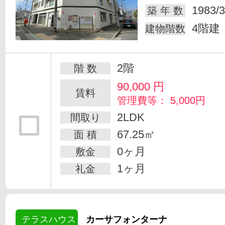
1983/3
築 年 数
4階建
建物階数
2階
階 数
90,000
円
賃料
管理費等： 5,000円
2LDK
間取り
67.25㎡
面 積
0ヶ月
敷金
1ヶ月
礼金
テラスハウス
カーサフォンターナ