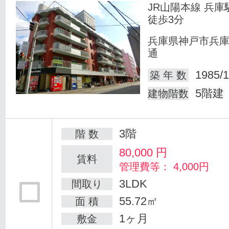
JR山陽本線 兵庫
徒歩3分
兵庫県神戸市兵
通
1985/1
築 年 数
5階建
建物階数
3階
階 数
80,000
円
賃料
管理費等： 4,000円
3LDK
間取り
55.72㎡
面 積
1ヶ月
敷金