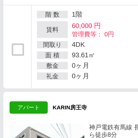
1階
階 数
60,000
円
賃料
管理費等： 0円
4DK
間取り
93.61㎡
面 積
0ヶ月
敷金
0ヶ月
礼金
アパート
KARIN房王寺
神戸電鉄有馬線 
ら徒歩8分