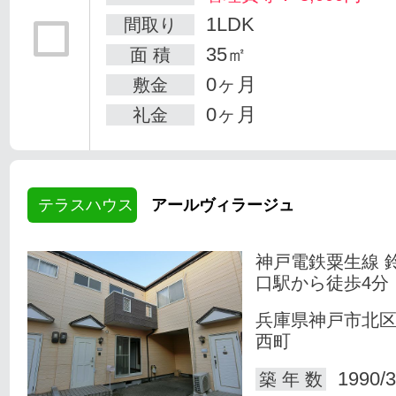
1LDK
間取り
35㎡
面 積
0ヶ月
敷金
0ヶ月
礼金
テラスハウス
アールヴィラージュ
神戸電鉄粟生線 
口駅から徒歩4分
兵庫県神戸市北
西町
1990/3
築 年 数