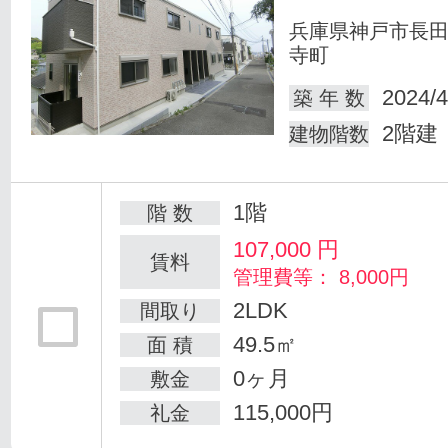
兵庫県神戸市長
寺町
2024/4
築 年 数
2階建
建物階数
1階
階 数
107,000
円
賃料
管理費等： 8,000円
2LDK
間取り
49.5㎡
面 積
0ヶ月
敷金
115,000円
礼金