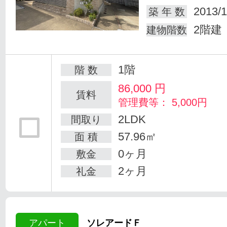
2013/1
築 年 数
2階建
建物階数
1階
階 数
86,000
円
賃料
管理費等： 5,000円
2LDK
間取り
57.96㎡
面 積
0ヶ月
敷金
2ヶ月
礼金
アパート
ソレアードＦ