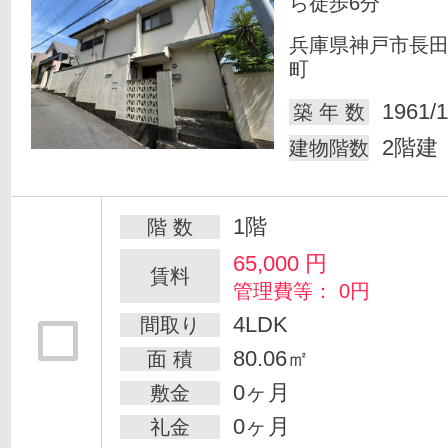
ら徒歩6分
兵庫県神戸市長
町
1961/1
築 年 数
2階建
建物階数
1階
階 数
65,000
円
賃料
管理費等： 0円
4LDK
間取り
80.06㎡
面 積
0ヶ月
敷金
0ヶ月
礼金