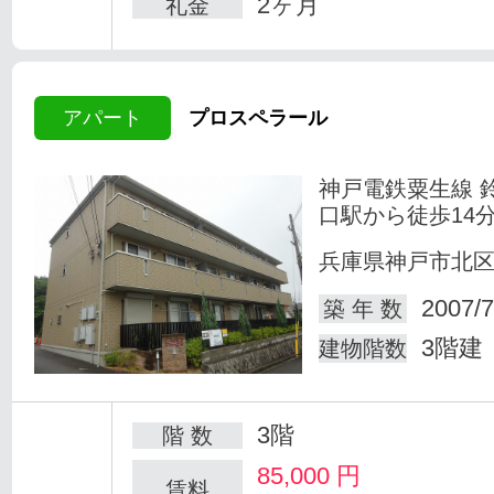
2ヶ月
礼金
アパート
プロスペラール
神戸電鉄粟生線 
口駅から徒歩14
兵庫県神戸市北
2007/7
築 年 数
3階建
建物階数
3階
階 数
85,000
円
賃料