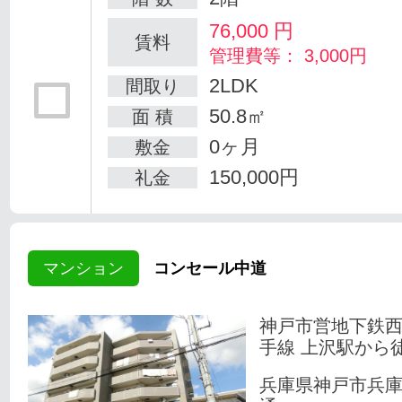
76,000
円
賃料
管理費等： 3,000円
2LDK
間取り
50.8㎡
面 積
0ヶ月
敷金
150,000円
礼金
マンション
コンセール中道
神戸市営地下鉄
手線 上沢駅から
兵庫県神戸市兵