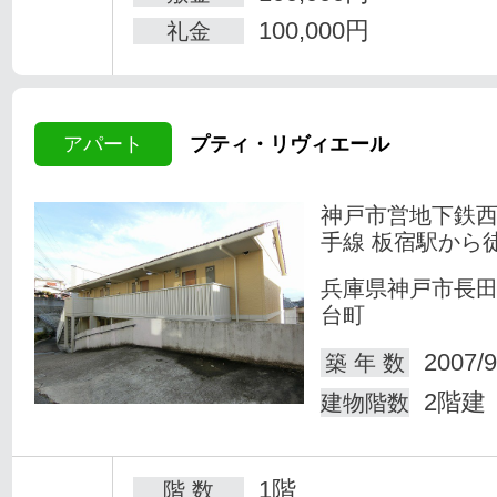
100,000円
礼金
アパート
プティ・リヴィエール
神戸市営地下鉄
手線 板宿駅から徒
兵庫県神戸市長
台町
2007/9
築 年 数
2階建
建物階数
1階
階 数