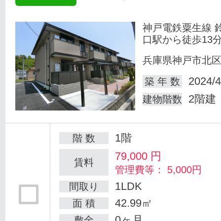
神戸電鉄粟生線 
口駅から徒歩13
兵庫県神戸市北
2024/4
築 年 数
2階建
建物階数
1階
階 数
79,000
円
賃料
管理費等： 5,000円
1LDK
間取り
42.99㎡
面 積
0ヶ月
敷金