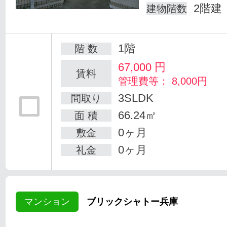
2階建
建物階数
1階
階 数
67,000
円
賃料
管理費等： 8,000円
3SLDK
間取り
66.24㎡
面 積
0ヶ月
敷金
0ヶ月
礼金
マンション
ブリックシャトー兵庫