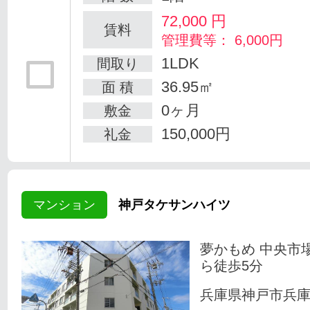
72,000
円
賃料
管理費等： 6,000円
1LDK
間取り
36.95㎡
面 積
0ヶ月
敷金
150,000円
礼金
マンション
神戸タケサンハイツ
夢かもめ 中央市
ら徒歩5分
兵庫県神戸市兵