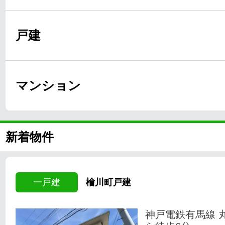
戸建
マンション
新着物件
一戸建
檜川町戸建
神戸電鉄有馬線 