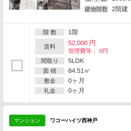
2階建
建物階数
1階
階 数
52,000
円
賃料
管理費等： 0円
5LDK
間取り
84.51㎡
面 積
0ヶ月
敷金
0ヶ月
礼金
マンション
ワコーハイツ西神戸