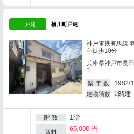
一戸建
檜川町戸建
神戸電鉄有馬線 
ら徒歩10分
兵庫県神戸市長
町
1982/1
築 年 数
2階建
建物階数
1階
階 数
65,000
円
賃料