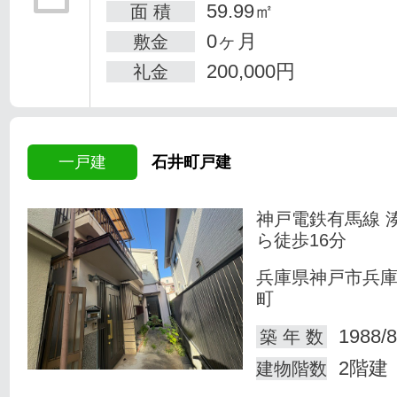
59.99㎡
面 積
0ヶ月
敷金
200,000円
礼金
一戸建
石井町戸建
神戸電鉄有馬線 
ら徒歩16分
兵庫県神戸市兵
町
1988/8
築 年 数
2階建
建物階数