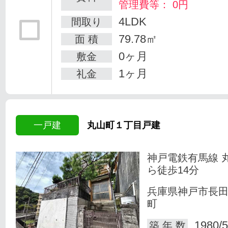
管理費等： 0円
4LDK
間取り
79.78㎡
面 積
0ヶ月
敷金
1ヶ月
礼金
一戸建
丸山町１丁目戸建
神戸電鉄有馬線 
ら徒歩14分
兵庫県神戸市長
町
1980/5
築 年 数