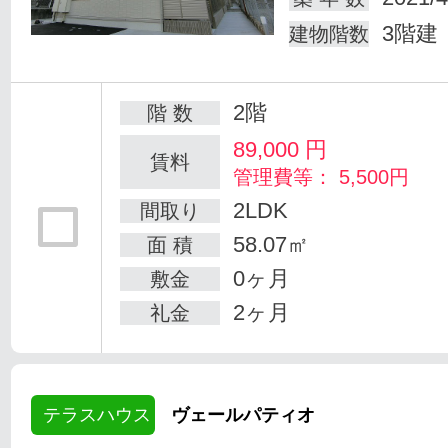
3階建
建物階数
2階
階 数
89,000
円
賃料
管理費等： 5,500円
2LDK
間取り
58.07㎡
面 積
0ヶ月
敷金
2ヶ月
礼金
テラスハウス
ヴェールパティオ