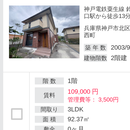
神戸電鉄粟生線 
口駅から徒歩13
兵庫県神戸市北
西町
2003/9
築 年 数
2階建
建物階数
1階
階 数
109,000
円
賃料
管理費等： 3,500円
3LDK
間取り
92.37㎡
面 積
0ヶ月
敷金