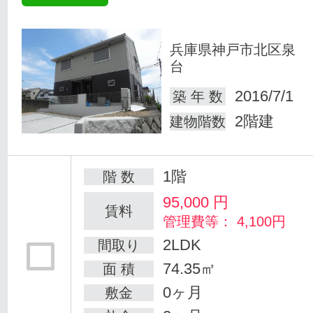
兵庫県神戸市北区泉
台
2016/7/1
築 年 数
2階建
建物階数
1階
階 数
95,000
円
賃料
管理費等： 4,100円
2LDK
間取り
74.35㎡
面 積
0ヶ月
敷金