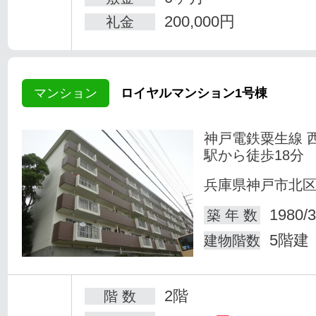
200,000円
礼金
マンション
ロイヤルマンション1号棟
神戸電鉄粟生線 
駅から徒歩18分
兵庫県神戸市北
1980/3
築 年 数
5階建
建物階数
2階
階 数