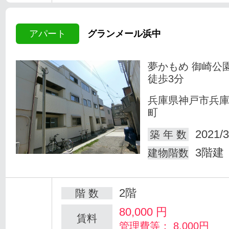
アパート
グランメール浜中
夢かもめ 御崎公
徒歩3分
兵庫県神戸市兵
町
2021/3
築 年 数
3階建
建物階数
2階
階 数
80,000
円
賃料
管理費等： 8,000円