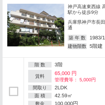
神戸高速東西線 
駅から徒歩9分
兵庫県神戸市長
通
1983/1
築 年 数
5階建
建物階数
3階
階 数
65,000
円
賃料
管理費等： 5,000円
2LDK
間取り
42.59㎡
面 積
100,000円
敷金