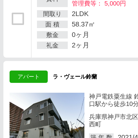
管理費等： 5,000円
2LDK
間取り
58.37㎡
面 積
0ヶ月
敷金
2ヶ月
礼金
アパート
ラ・ヴェール鈴蘭
神戸電鉄粟生線 
口駅から徒歩10
兵庫県神戸市北
西町
2021/4
築 年 数