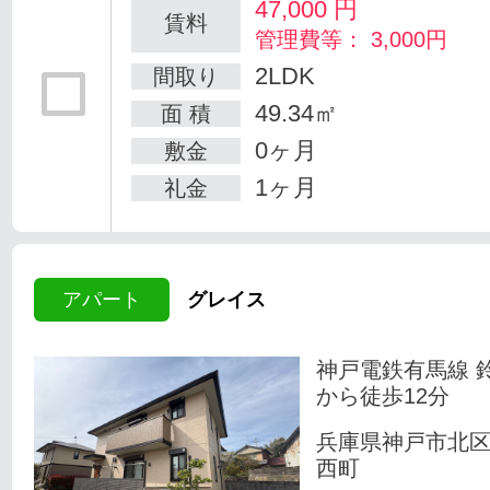
47,000
円
賃料
管理費等： 3,000円
2LDK
間取り
49.34㎡
面 積
0ヶ月
敷金
1ヶ月
礼金
アパート
グレイス
神戸電鉄有馬線 
から徒歩12分
兵庫県神戸市北
西町