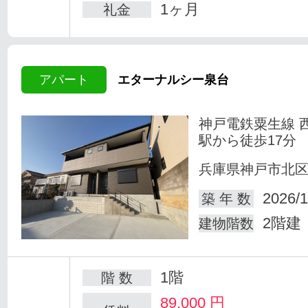
1ヶ月
礼金
アパート
エターナルシー泉台
神戸電鉄粟生線 
駅から徒歩17分
兵庫県神戸市北
2026/1
築 年 数
2階建
建物階数
1階
階 数
89,000
円