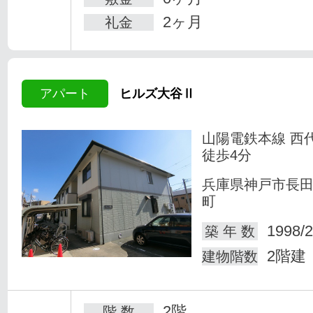
2ヶ月
礼金
アパート
ヒルズ大谷Ⅱ
山陽電鉄本線 西
徒歩4分
兵庫県神戸市長
町
1998/2
築 年 数
2階建
建物階数
2階
階 数