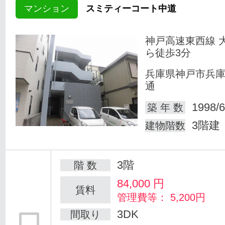
マンション
スミティーコート中道
神戸高速東西線 
ら徒歩3分
兵庫県神戸市兵
通
1998/6
築 年 数
3階建
建物階数
3階
階 数
84,000
円
賃料
管理費等： 5,200円
3DK
間取り