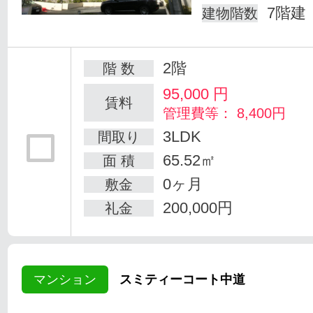
7階建
建物階数
2階
階 数
95,000
円
賃料
管理費等： 8,400円
3LDK
間取り
65.52㎡
面 積
0ヶ月
敷金
200,000円
礼金
マンション
スミティーコート中道