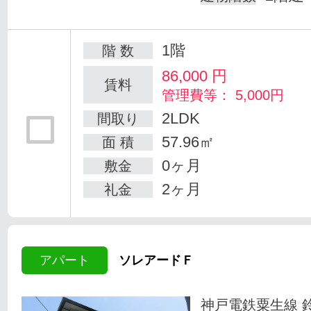
1階
階 数
86,000
円
賃料
管理費等： 5,000円
2LDK
間取り
57.96㎡
面 積
0ヶ月
敷金
2ヶ月
礼金
アパート
ソレアードＦ
神戸電鉄粟生線 