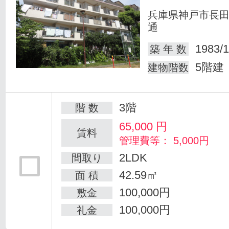
兵庫県神戸市長
通
1983/1
築 年 数
5階建
建物階数
3階
階 数
65,000
円
賃料
管理費等： 5,000円
2LDK
間取り
42.59㎡
面 積
100,000円
敷金
100,000円
礼金