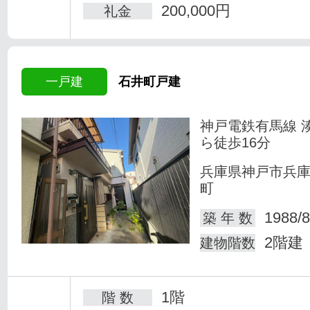
200,000円
礼金
一戸建
石井町戸建
神戸電鉄有馬線 
ら徒歩16分
兵庫県神戸市兵
町
1988/8
築 年 数
2階建
建物階数
1階
階 数