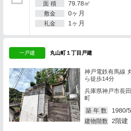
79.78㎡
面 積
0ヶ月
敷金
1ヶ月
礼金
一戸建
丸山町１丁目戸建
神戸電鉄有馬線 
ら徒歩14分
兵庫県神戸市長
町
1980/5
築 年 数
2階建
建物階数