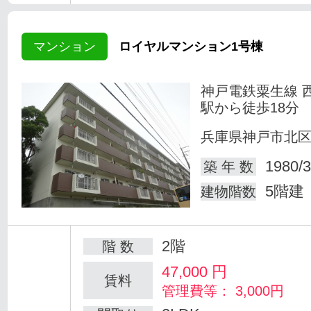
マンション
ロイヤルマンション1号棟
神戸電鉄粟生線 
駅から徒歩18分
兵庫県神戸市北
1980/3
築 年 数
5階建
建物階数
2階
階 数
47,000
円
賃料
管理費等： 3,000円