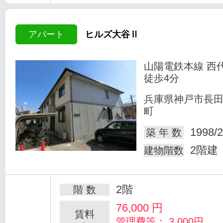
アパート
ヒルズ大谷Ⅱ
山陽電鉄本線 西
徒歩4分
兵庫県神戸市長
町
1998/2
築 年 数
2階建
建物階数
2階
階 数
76,000
円
賃料
管理費等： 3,000円