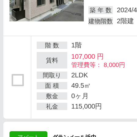
2024/4
築 年 数
2階建
建物階数
1階
階 数
107,000
円
賃料
管理費等： 8,000円
2LDK
間取り
49.5㎡
面 積
0ヶ月
敷金
115,000円
礼金