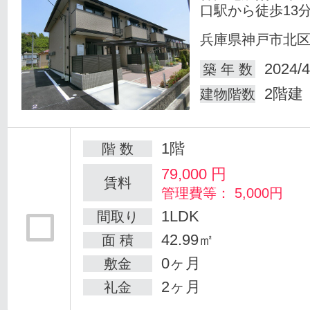
口駅から徒歩13
兵庫県神戸市北
2024/4
築 年 数
2階建
建物階数
1階
階 数
79,000
円
賃料
管理費等： 5,000円
1LDK
間取り
42.99㎡
面 積
0ヶ月
敷金
2ヶ月
礼金