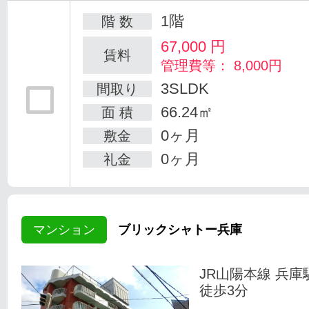
1階
階 数
67,000
円
賃料
管理費等： 8,000円
3SLDK
間取り
66.24㎡
面 積
0ヶ月
敷金
0ヶ月
礼金
マンション
ブリックシャトー兵庫
JR山陽本線 兵庫
徒歩3分