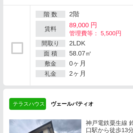
2階
階 数
89,000
円
賃料
管理費等： 5,500円
2LDK
間取り
58.07㎡
面 積
0ヶ月
敷金
2ヶ月
礼金
テラスハウス
ヴェールパティオ
神戸電鉄粟生線 
口駅から徒歩13