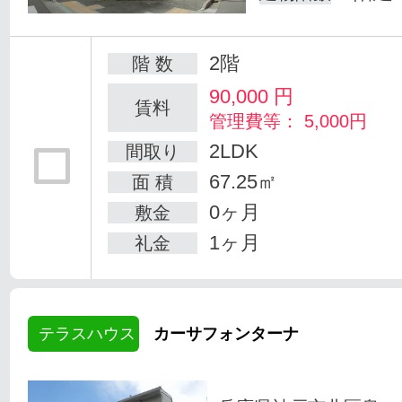
2階
階 数
90,000
円
賃料
管理費等： 5,000円
2LDK
間取り
67.25㎡
面 積
0ヶ月
敷金
1ヶ月
礼金
テラスハウス
カーサフォンターナ