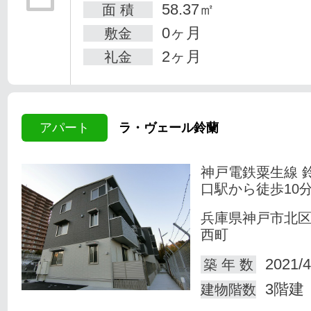
58.37㎡
面 積
0ヶ月
敷金
2ヶ月
礼金
アパート
ラ・ヴェール鈴蘭
神戸電鉄粟生線 
口駅から徒歩10
兵庫県神戸市北
西町
2021/4
築 年 数
3階建
建物階数