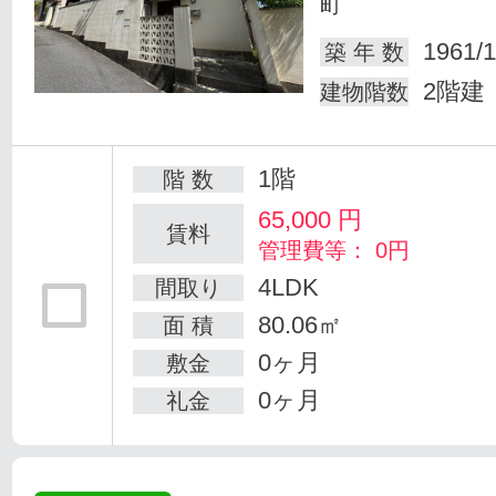
町
1961/1
築 年 数
2階建
建物階数
1階
階 数
65,000
円
賃料
管理費等： 0円
4LDK
間取り
80.06㎡
面 積
0ヶ月
敷金
0ヶ月
礼金