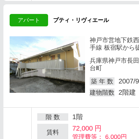
アパート
プティ・リヴィエール
神戸市営地下鉄
手線 板宿駅から徒
兵庫県神戸市長
台町
2007/9
築 年 数
2階建
建物階数
1階
階 数
72,000
円
賃料
管理費等： 6,000円