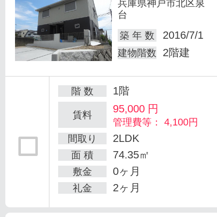
兵庫県神戸市北区泉
台
2016/7/1
築 年 数
2階建
建物階数
1階
階 数
95,000
円
賃料
管理費等： 4,100円
2LDK
間取り
74.35㎡
面 積
0ヶ月
敷金
2ヶ月
礼金