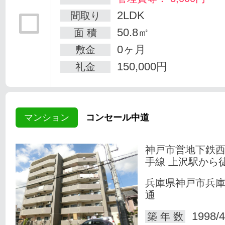
2LDK
間取り
50.8㎡
面 積
0ヶ月
敷金
150,000円
礼金
マンション
コンセール中道
神戸市営地下鉄
手線 上沢駅から
兵庫県神戸市兵
通
1998/4
築 年 数