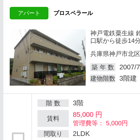
アパート
プロスペラール
神戸電鉄粟生線 
口駅から徒歩14
兵庫県神戸市北
2007/7
築 年 数
3階建
建物階数
3階
階 数
85,000
円
賃料
管理費等： 5,000円
2LDK
間取り