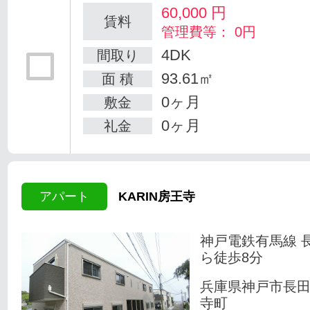
60,000
円
賃料
管理費等： 0円
4DK
間取り
93.61㎡
面 積
0ヶ月
敷金
0ヶ月
礼金
アパート
KARIN房王寺
神戸電鉄有馬線 
ら徒歩8分
兵庫県神戸市長
寺町