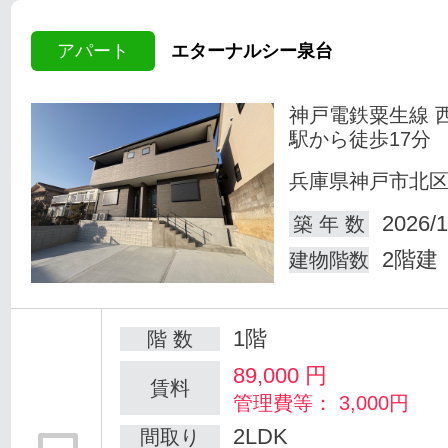
アパート
エターナルシー泉台
神戸電鉄粟生線 
駅から徒歩17分
兵庫県神戸市北
2026/1
築 年 数
2階建
建物階数
1階
階 数
89,000
円
賃料
管理費等： 3,000円
2LDK
間取り