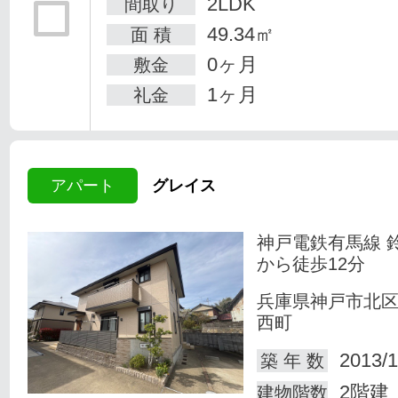
2LDK
間取り
49.34㎡
面 積
0ヶ月
敷金
1ヶ月
礼金
アパート
グレイス
神戸電鉄有馬線 
から徒歩12分
兵庫県神戸市北
西町
2013/1
築 年 数
2階建
建物階数