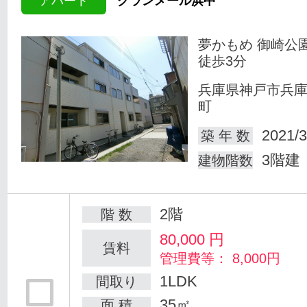
アパート
グランメール浜中
夢かもめ 御崎公
徒歩3分
兵庫県神戸市兵
町
2021/3
築 年 数
3階建
建物階数
2階
階 数
80,000
円
賃料
管理費等： 8,000円
1LDK
間取り
35㎡
面 積