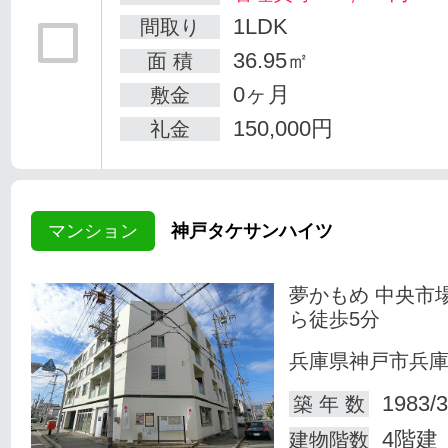
1LDK
間取り
36.95㎡
面 積
0ヶ月
敷金
150,000円
礼金
マンション
神戸タケサンハイツ
夢かもめ 中央市
ら徒歩5分
兵庫県神戸市兵
1983/3
築 年 数
4階建
建物階数