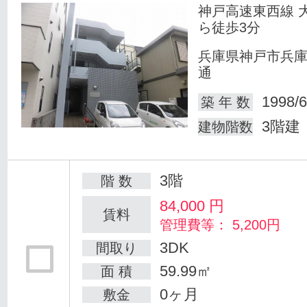
神戸高速東西線 
ら徒歩3分
兵庫県神戸市兵
通
1998/6
築 年 数
3階建
建物階数
3階
階 数
84,000
円
賃料
管理費等： 5,200円
3DK
間取り
59.99㎡
面 積
0ヶ月
敷金