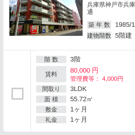
兵庫県神戸市兵
通
1985/1
築 年 数
5階建
建物階数
3階
階 数
80,000
円
賃料
管理費等： 4,000円
3LDK
間取り
55.72㎡
面 積
1ヶ月
敷金
1ヶ月
礼金