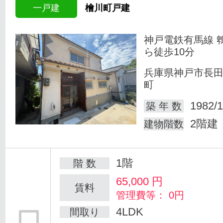
一戸建
檜川町戸建
神戸電鉄有馬線 
ら徒歩10分
兵庫県神戸市長
町
1982/1
築 年 数
2階建
建物階数
1階
階 数
65,000
円
賃料
管理費等： 0円
4LDK
間取り