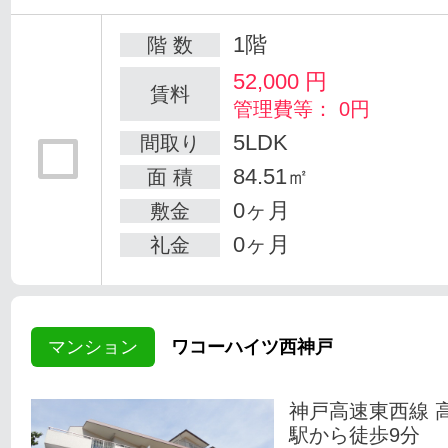
1階
階 数
52,000
円
賃料
管理費等： 0円
5LDK
間取り
84.51㎡
面 積
0ヶ月
敷金
0ヶ月
礼金
マンション
ワコーハイツ西神戸
神戸高速東西線 
駅から徒歩9分