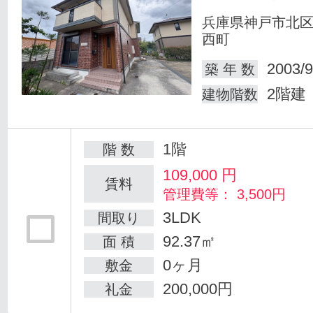
兵庫県神戸市北
西町
2003/9
築 年 数
2階建
建物階数
1階
階 数
109,000
円
賃料
管理費等： 3,500円
3LDK
間取り
92.37㎡
面 積
0ヶ月
敷金
200,000円
礼金