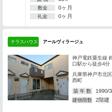
0ヶ月
敷金
0ヶ月
礼金
テラスハウス
アールヴィラージュ
神戸電鉄粟生線 
口駅から徒歩4分
兵庫県神戸市北
西町
1990/3
築 年 数
2階建
建物階数