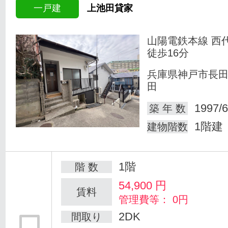
一戸建
上池田貸家
山陽電鉄本線 西
徒歩16分
兵庫県神戸市長
田
1997/6
築 年 数
1階建
建物階数
1階
階 数
54,900
円
賃料
管理費等： 0円
2DK
間取り