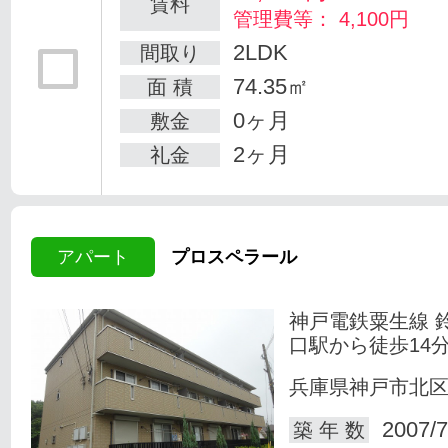
賃料
管理費等： 4,100円
2LDK
間取り
74.35㎡
面 積
0ヶ月
敷金
2ヶ月
礼金
アパート
プロスペラール
神戸電鉄粟生線 
口駅から徒歩14
兵庫県神戸市北
2007/7
築 年 数