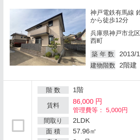
神戸電鉄有馬線 
から徒歩12分
兵庫県神戸市北
西町
2013/1
築 年 数
2階建
建物階数
1階
階 数
86,000
円
賃料
管理費等： 5,000円
2LDK
間取り
57.96㎡
面 積