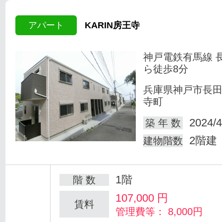
アパート
KARIN房王寺
神戸電鉄有馬線 
ら徒歩8分
兵庫県神戸市長
寺町
2024/4
築 年 数
2階建
建物階数
1階
階 数
107,000
円
賃料
管理費等： 8,000円