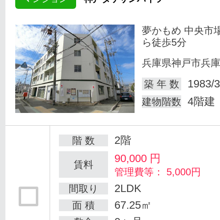
夢かもめ 中央市
ら徒歩5分
兵庫県神戸市兵
1983/3
築 年 数
4階建
建物階数
2階
階 数
90,000
円
賃料
管理費等： 5,000円
2LDK
間取り
67.25㎡
面 積