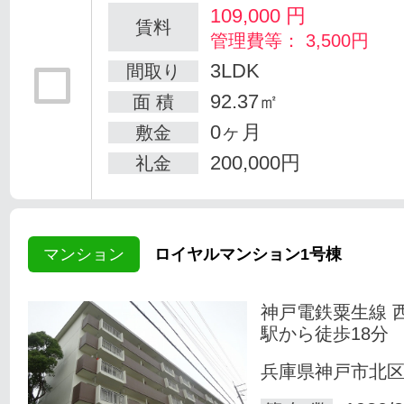
109,000
円
賃料
管理費等： 3,500円
3LDK
間取り
92.37㎡
面 積
0ヶ月
敷金
200,000円
礼金
マンション
ロイヤルマンション1号棟
神戸電鉄粟生線 
駅から徒歩18分
兵庫県神戸市北