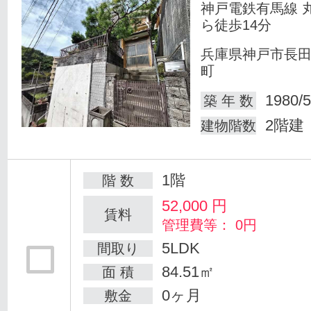
神戸電鉄有馬線 
ら徒歩14分
兵庫県神戸市長
町
1980/5
築 年 数
2階建
建物階数
1階
階 数
52,000
円
賃料
管理費等： 0円
5LDK
間取り
84.51㎡
面 積
0ヶ月
敷金