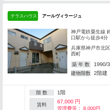
テラスハウス
アールヴィラージュ
神戸電鉄粟生線 
口駅から徒歩4分
兵庫県神戸市北
西町
1990/3
築 年 数
2階建
建物階数
1階
階 数
67,000
円
賃料
管理費等： 8,000円