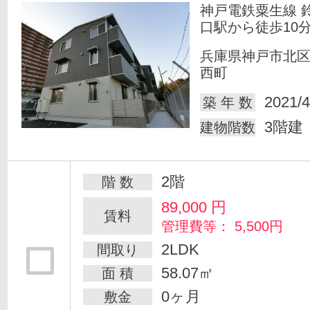
神戸電鉄粟生線 
口駅から徒歩10
兵庫県神戸市北
西町
2021/4
築 年 数
3階建
建物階数
2階
階 数
89,000
円
賃料
管理費等： 5,500円
2LDK
間取り
58.07㎡
面 積
0ヶ月
敷金