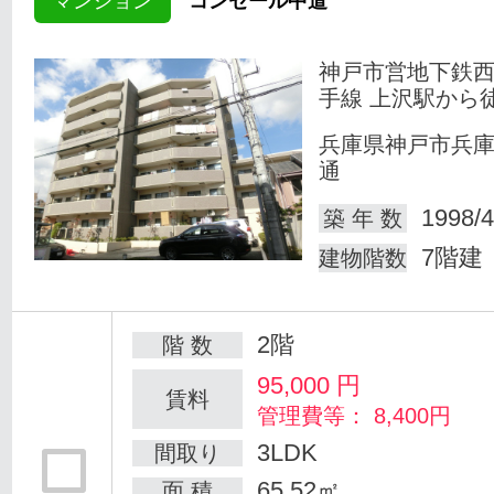
マンション
コンセール中道
神戸市営地下鉄
手線 上沢駅から
兵庫県神戸市兵
通
1998/4
築 年 数
7階建
建物階数
2階
階 数
95,000
円
賃料
管理費等： 8,400円
3LDK
間取り
65.52㎡
面 積