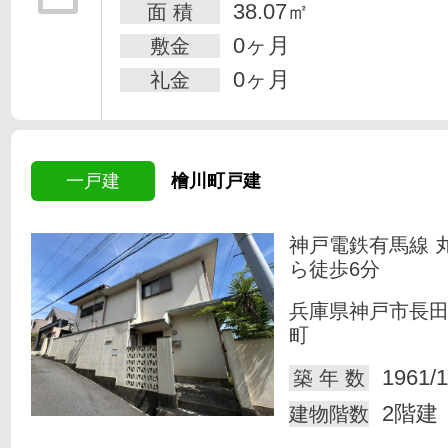
38.07㎡
面 積
0ヶ月
敷金
0ヶ月
礼金
一戸建
檜川町戸建
神戸電鉄有馬線 
ら徒歩6分
兵庫県神戸市長
町
1961/1
築 年 数
2階建
建物階数