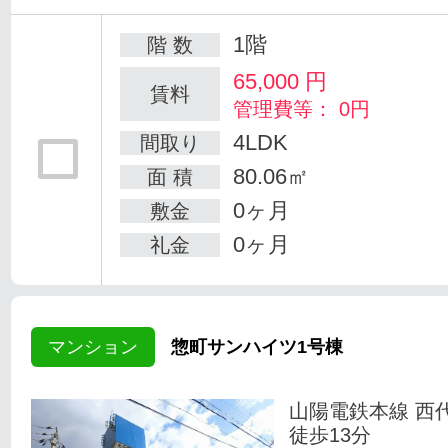
1階
階 数
65,000
円
賃料
管理費等： 0円
4LDK
間取り
80.06㎡
面 積
0ヶ月
敷金
0ヶ月
礼金
マンション
惣町サンハイツ1号棟
山陽電鉄本線 西
徒歩13分