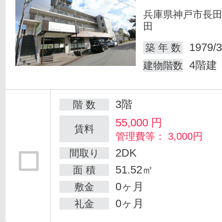
兵庫県神戸市長
田
1979/3
築 年 数
4階建
建物階数
3階
階 数
55,000
円
賃料
管理費等： 3,000円
2DK
間取り
51.52㎡
面 積
0ヶ月
敷金
0ヶ月
礼金