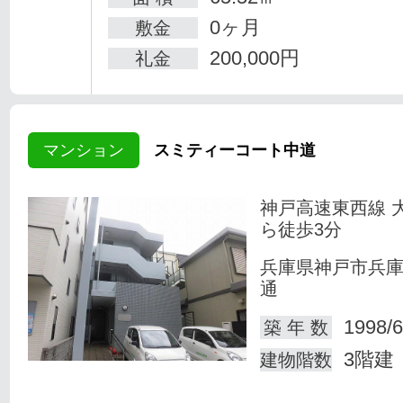
0ヶ月
敷金
200,000円
礼金
マンション
スミティーコート中道
神戸高速東西線 
ら徒歩3分
兵庫県神戸市兵
通
1998/6
築 年 数
3階建
建物階数