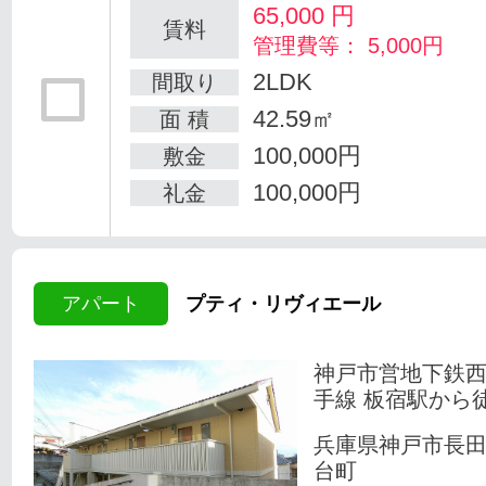
65,000
円
賃料
管理費等： 5,000円
2LDK
間取り
42.59㎡
面 積
100,000円
敷金
100,000円
礼金
アパート
プティ・リヴィエール
神戸市営地下鉄
手線 板宿駅から徒
兵庫県神戸市長
台町