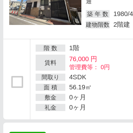
通
1980/4
築 年 数
2階建
建物階数
1階
階 数
76,000
円
賃料
管理費等： 0円
4SDK
間取り
56.19㎡
面 積
0ヶ月
敷金
0ヶ月
礼金