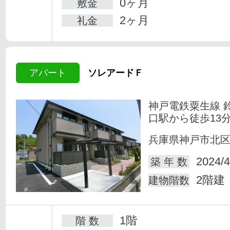
0ヶ月
敷金
2ヶ月
礼金
アパート
ソレアードＦ
神戸電鉄粟生線 
口駅から徒歩13
兵庫県神戸市北
2024/4
築 年 数
2階建
建物階数
1階
階 数