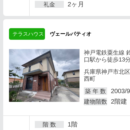
2ヶ月
礼金
テラスハウス
ヴェールパティオ
神戸電鉄粟生線 
口駅から徒歩13
兵庫県神戸市北
西町
2003/9
築 年 数
2階建
建物階数
1階
階 数