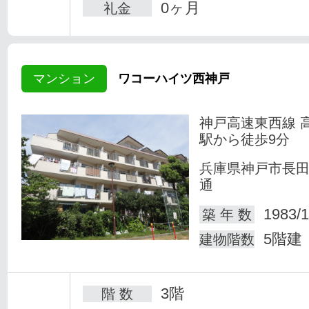
0ヶ月
礼金
マンション
ワコーハイツ西神戸
神戸高速東西線 
駅から徒歩9分
兵庫県神戸市長
通
1983/1
築 年 数
5階建
建物階数
3階
階 数