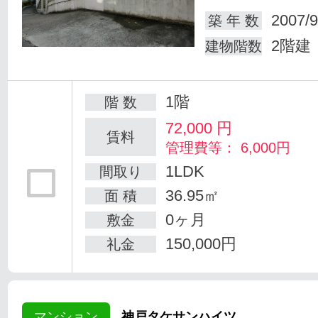
2007/9
築 年 数
2階建
建物階数
1階
階 数
72,000
円
賃料
管理費等： 6,000円
1LDK
間取り
36.95㎡
面 積
0ヶ月
敷金
150,000円
礼金
マンション
神戸タケサンハイツ