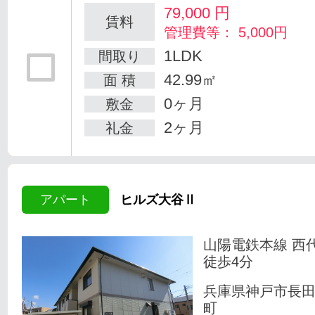
79,000
円
賃料
管理費等： 5,000円
1LDK
間取り
42.99㎡
面 積
0ヶ月
敷金
2ヶ月
礼金
アパート
ヒルズ大谷Ⅱ
山陽電鉄本線 西
徒歩4分
兵庫県神戸市長
町