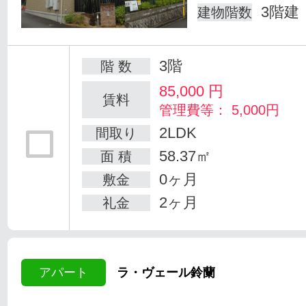
3階建
建物階数
3階
階 数
85,000
円
賃料
管理費等： 5,000円
2LDK
間取り
58.37㎡
面 積
0ヶ月
敷金
2ヶ月
礼金
アパート
ラ・ヴェール鈴蘭