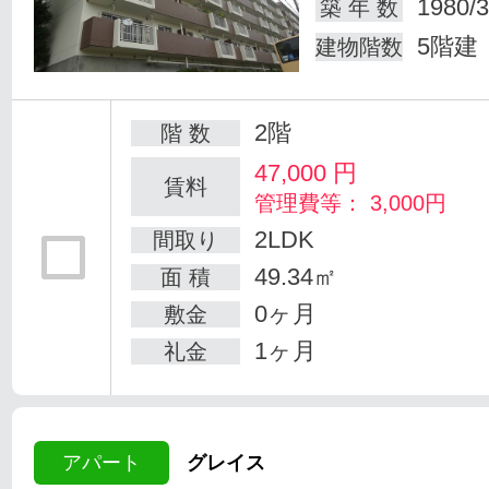
1980/3
築 年 数
5階建
建物階数
2階
階 数
47,000
円
賃料
管理費等： 3,000円
2LDK
間取り
49.34㎡
面 積
0ヶ月
敷金
1ヶ月
礼金
アパート
グレイス