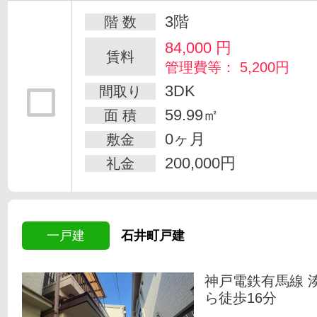
3階
階 数
84,000
円
賃料
管理費等： 5,200円
3DK
間取り
59.99㎡
面 積
0ヶ月
敷金
200,000円
礼金
一戸建
石井町戸建
神戸電鉄有馬線 
ら徒歩16分