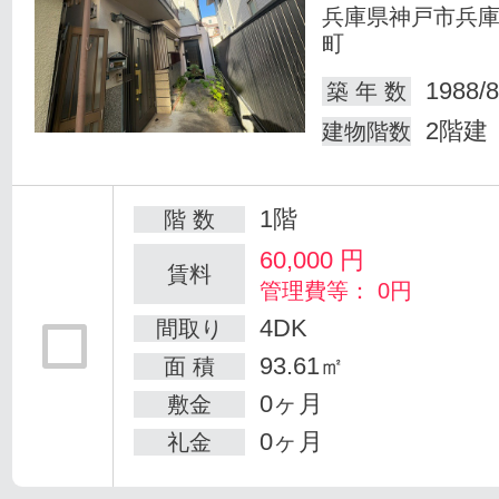
兵庫県神戸市兵
町
1988/8
築 年 数
2階建
建物階数
1階
階 数
60,000
円
賃料
管理費等： 0円
4DK
間取り
93.61㎡
面 積
0ヶ月
敷金
0ヶ月
礼金