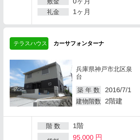
0ヶ月
敷金
1ヶ月
礼金
テラスハウス
カーサフォンターナ
兵庫県神戸市北区泉
台
2016/7/1
築 年 数
2階建
建物階数
1階
階 数
95,000
円