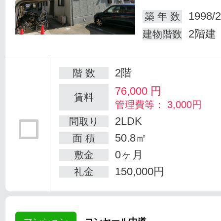
1998/2
築 年 数
2階建
建物階数
2階
階 数
76,000
円
賃料
管理費等： 3,000円
2LDK
間取り
50.8㎡
面 積
0ヶ月
敷金
150,000円
礼金