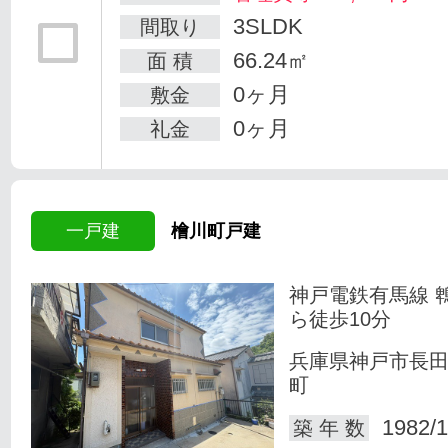
3SLDK
間取り
66.24㎡
面 積
0ヶ月
敷金
0ヶ月
礼金
一戸建
檜川町戸建
神戸電鉄有馬線 
ら徒歩10分
兵庫県神戸市長
町
1982/1
築 年 数